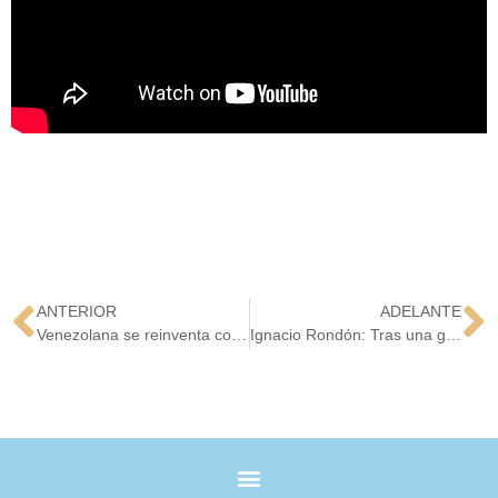
ANTERIOR
ADELANTE
Venezolana se reinventa con éxito preparando la tradicional “Chicha”
Ignacio Rondón: Tras una gran oportunidad musical lejos de su tierra