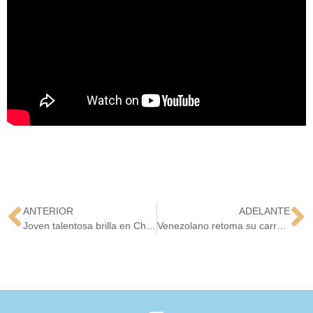
ANTERIOR
ADELANTE
Joven talentosa brilla en Charlotte creando contenido y sirviendo de personal shopper
Venezolano retoma su carrera en el mundo de los efectos especiales tras emigrar