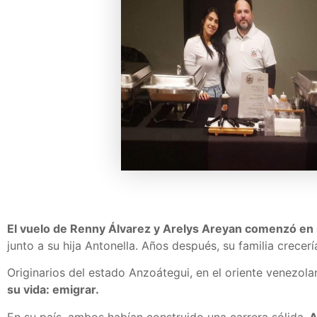
El vuelo de Renny Álvarez y Arelys Areyan comenzó en
junto a su hija Antonella. Años después, su familia crecerí
Originarios del estado Anzoátegui, en el oriente venezol
su vida: emigrar.
En su país, ambos habían construido una carrera sólida.
Ar