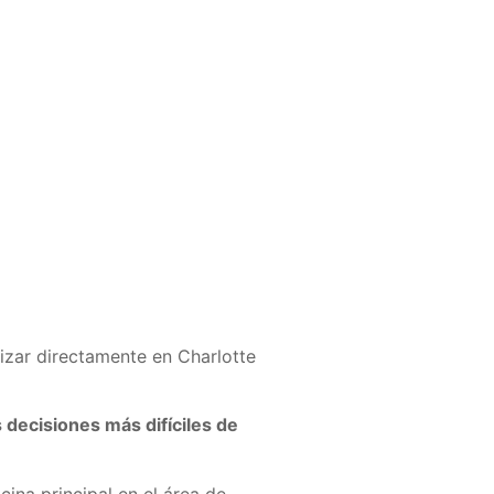
izar directamente en Charlotte
 decisiones más difíciles de
cina principal en el área de