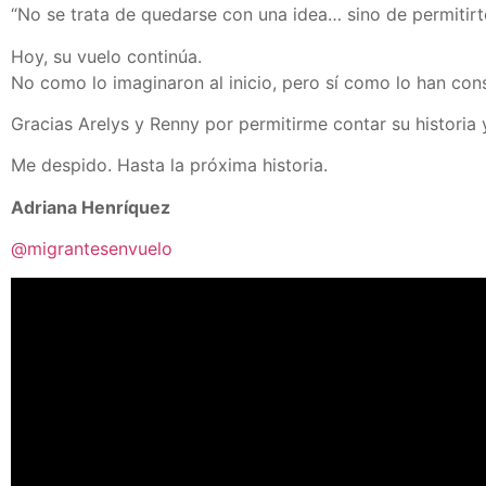
“No se trata de quedarse con una idea… sino de permitirte h
Hoy, su vuelo continúa.
No como lo imaginaron al inicio, pero sí como lo han con
Gracias Arelys y Renny por permitirme contar su historia 
Me despido. Hasta la próxima historia.
Adriana Henríquez
@migrantesenvuelo