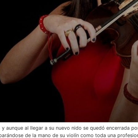
ad y aunque al llegar a su nuevo nido se quedó encerrada 
eparándose de la mano de su violín como toda una profesio