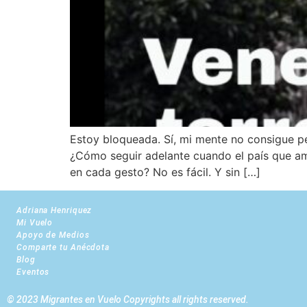
Estoy bloqueada. Sí, mi mente no consigue p
¿Cómo seguir adelante cuando el país que ama
en cada gesto? No es fácil. Y sin […]
Adriana Henriquez
Mi Vuelo
Apoyo de Medios
Comparte tu Anécdota
Blog
Eventos
© 2023 Migrantes en Vuelo Copyrights all rights reserved.