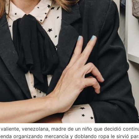
r valiente, venezolana, madre de un niño que decidió cont
 tienda organizando mercancía y doblando ropa le sirvió pa