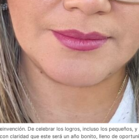
reinvención. De celebrar los logros, incluso los pequeños,
 con claridad que este será un año bonito, lleno de oportun