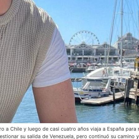
o a Chile y luego de casi cuatro años viaja a España para r
estionar su salida de Venezuela, pero continuó su camino 