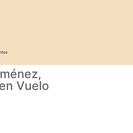
ntos
iménez,
 en Vuelo