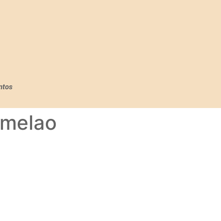
ntos
 melao