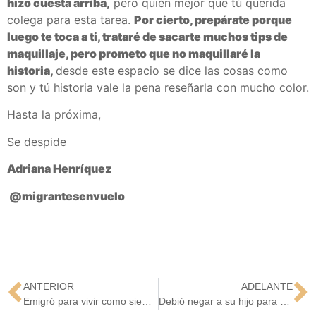
hizo cuesta arriba,
pero quién mejor que tú querida
colega para esta tarea.
Por cierto, prepárate porque
luego te toca a ti, trataré de sacarte muchos tips de
maquillaje, pero prometo que no maquillaré la
historia,
desde este espacio se dice las cosas como
son y tú historia vale la pena reseñarla con mucho color.
Hasta la próxima,
Se despide
Adriana Henríquez
@migrantesenvuelo
ANTERIOR
ADELANTE
Emigró para vivir como siempre soñó
Debió negar a su hijo para ser aceptada en un trabajo