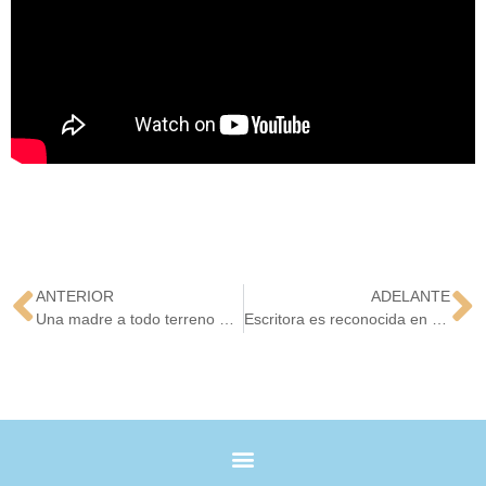
ANTERIOR
ADELANTE
Una madre a todo terreno que decidió emprender mientras cuida a su hija
Escritora es reconocida en Charlotte por sus obras con temas de impacto