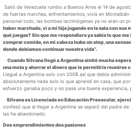
Salió de Venezuela rumbo a Buenos Aires el 14 de agosto 
de fuertes marchas, enfrentamientos, vivía en Montalbán
personal todo, las bombas lacrimógenas ya no eran un pr
haber marchado, vi a mi hija jugando en la sala con sus 
qué juegas? Sin que me respondiera ya sabía lo que me 
comprar comida, en mi cabeza hubo un stop, una sensaci
donde debíamos continuar nuestra vida”.
Cuando Silvana llegó a Argentina sintió mucha esperanz
una meta y ahorrar el dinero que le permitiría reunirse 
Llegué a Argentina solo con 200$ así que debía administr
absolutamente nada solo lo que aprendí en casa, que por s
esfuerzo ganaba poco y no pase una buena experiencia, p
Silvana es Licenciada en Educación Preescolar, ejercía 
confesó que al llegar a Argentina se separó del padre de
las ha abandonado.
Dos emprendimientos dos pasiones