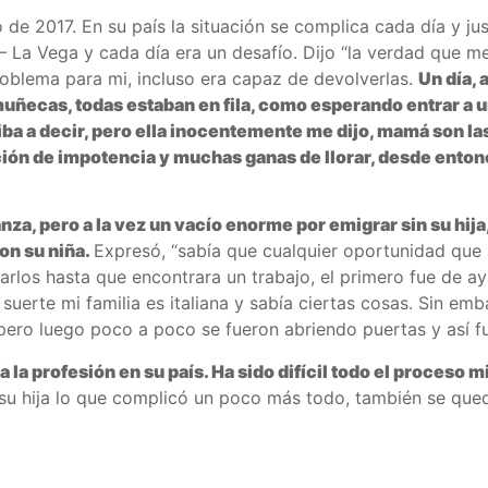
de 2017. En su país la situación se complica cada día y ju
 – La Vega y cada día era un desafío. Dijo “la verdad que
oblema para mi, incluso era capaz de devolverlas.
Un día, 
muñecas, todas estaban en fila, como esperando entrar a un
iba a decir, pero ella inocentemente me dijo, mamá son 
ón de impotencia y muchas ganas de llorar, desde entonc
a, pero a la vez un vacío enorme por emigrar sin su hija,
con su niña.
Expresó, “sabía que cualquier oportunidad que 
arlos hasta que encontrara un trabajo, el primero fue de a
uerte mi familia es italiana y sabía ciertas cosas. Sin emb
ero luego poco a poco se fueron abriendo puertas y así fu
la profesión en su país. Ha sido difícil todo el proceso mi
 su hija lo que complicó un poco más todo, también se qued