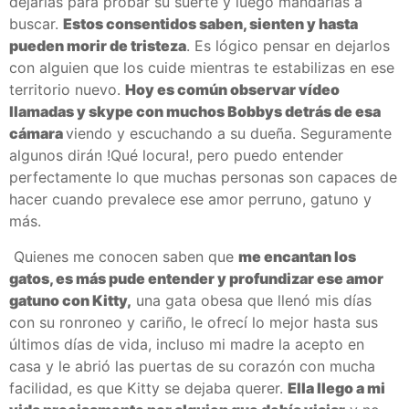
dejarlas para probar su suerte y luego mandarlas a
buscar.
Estos consentidos saben, sienten y hasta
pueden morir de tristeza
. Es lógico pensar en dejarlos
con alguien que los cuide mientras te estabilizas en ese
territorio nuevo.
Hoy es común observar vídeo
llamadas y skype con muchos Bobbys detrás de esa
cámara
viendo y escuchando a su dueña. Seguramente
algunos dirán !Qué locura!, pero puedo entender
perfectamente lo que muchas personas son capaces de
hacer cuando prevalece ese amor perruno, gatuno y
más.
Quienes me conocen saben que
me encantan los
gatos, es más pude entender y profundizar ese amor
gatuno con Kitty,
una gata obesa que llenó mis días
con su ronroneo y cariño, le ofrecí lo mejor hasta sus
últimos días de vida, incluso mi madre la acepto en
casa y le abrió las puertas de su corazón con mucha
facilidad, es que Kitty se dejaba querer.
Ella llego a mi